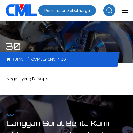
Permintaan Sebutharga
30
/
/
RUMAH
COMELY CNC
30
Negara yang Dieksport
Langgan Surat Berita Kami