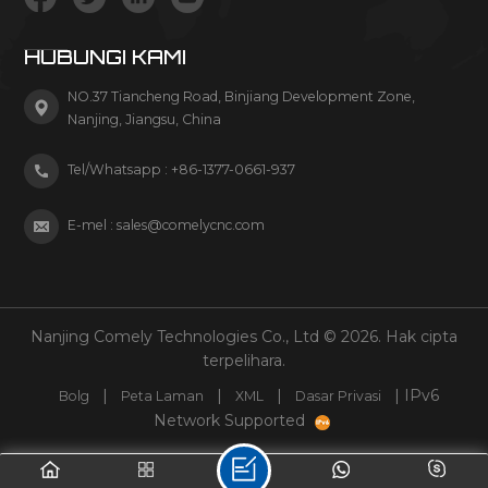
HUBUNGI KAMI
NO.37 Tiancheng Road, Binjiang Development Zone,
Nanjing, Jiangsu, China
Tel/Whatsapp :
+86-1377-0661-937
E-mel :
sales@comelycnc.com
Nanjing Comely Technologies Co., Ltd © 2026. Hak cipta
terpelihara.
|
|
|
| IPv6
Bolg
Peta Laman
XML
Dasar Privasi
Network Supported