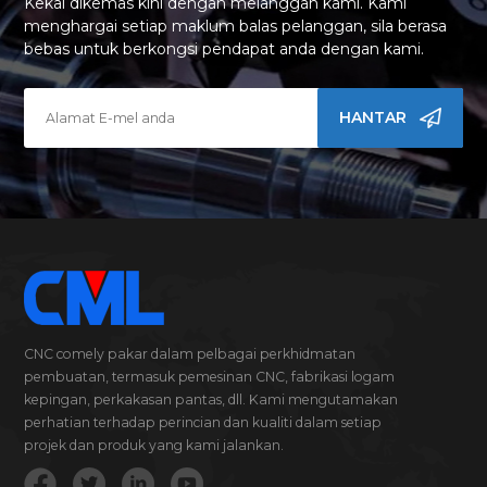
Kekal dikemas kini dengan melanggan kami. Kami
menghargai setiap maklum balas pelanggan, sila berasa
bebas untuk berkongsi pendapat anda dengan kami.
HANTAR
CNC comely pakar dalam pelbagai perkhidmatan
pembuatan, termasuk pemesinan CNC, fabrikasi logam
kepingan, perkakasan pantas, dll. Kami mengutamakan
perhatian terhadap perincian dan kualiti dalam setiap
projek dan produk yang kami jalankan.