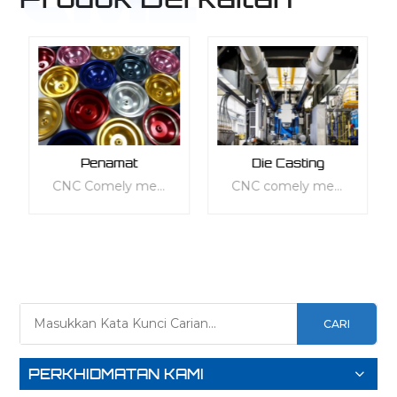
Penamat
Die Casting
CNC Comely menyediakan rangkaian perkhidmatan kemasan yang komprehensif untuk meningkatkan kualiti bahagian anda. Perkhidmatan kami disesuaikan untuk memenuhi keperluan khusus anda, sama ada penampilan, mekanikal, haba, elektrik atau keperluan fungsian lain. Kami menawarkan pelbagai jenis perkhidmatan kemasan standard dan boleh disesuaikan untuk semua jenis bahan, termasuk plastik dan logam. Perkhidmatan kami direka bentuk untuk melindungi tekstur permukaan bahagian anda dan meningkatkan kefungsian dan ergonomiknya, menjadikannya lebih sesuai untuk kegunaan harian. Pilih daripada pelbagai pilihan kemasan kami, termasuk bahagian cetakan 3D, tuangan mati, acuan suntikan, kepingan logam, tuangan vakum dan bahagian tersemperit aluminium, untuk memberikan produk anda sentuhan kemasan yang sempurna.
CNC comely menawarkan rangkaian lengkap perkhidmatan die-casting tekanan gred tinggi untuk pengeluaran bahagian logam volum rendah dan besar-besaran. Perkhidmatan kami menampung pelbagai aplikasi, termasuk penuangan bahagian, pembuatan alat acuan, pemesinan pasca pengeluaran dan perkhidmatan kemasan yang melengkapkan bahagian anda. Di Comely CNC, kami boleh menggunakan perkhidmatan die-casting kami untuk mengurangkan kos seunit bahagian. Kita boleh membuat acuan keluli melalui perkakasan pantas untuk menampung kekangan belanjawan apabila berurusan dengan pengeluaran volum rendah. Daripada pengecatan basah dan salutan serbuk kepada penggilap dan anodisasi, dan banyak lagi, penyelesaian kemasan premium kami akan menambah penampilan keseluruhan dan kosmetik bahagian anda.
KETAHUI
KETAHUI
CARI
LEBIH
LEBIH
LANJUT
LANJUT
PERKHIDMATAN KAMI