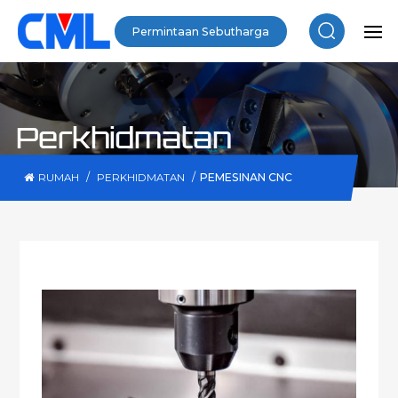
Permintaan Sebutharga
Perkhidmatan
/
/
PEMESINAN CNC
RUMAH
PERKHIDMATAN