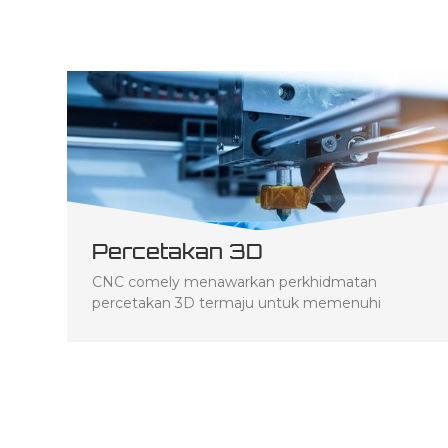
Percetakan 3D
CNC comely menawarkan perkhidmatan
percetakan 3D termaju untuk memenuhi
semua keperluan prototaip dan pengeluaran
anda. Teknologi tercanggih kami membolehkan
kami mencipta prototaip plastik dan logam
berkualiti tinggi melalui pelbagai teknik seperti
SLA, SLS, DMLS dan FDM. Penyelesaian
pencetakan 3D kami sesuai untuk pengeluaran