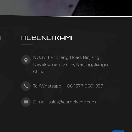
A
HUBUNGI KAMI
NO.37 Tiancheng Road, Binjiang
Development Zone, Nanjing, Jiangsu,
China
Tel/Whatsapp :
+86-1377-0661-937
E-mel :
sales@comelycnc.com