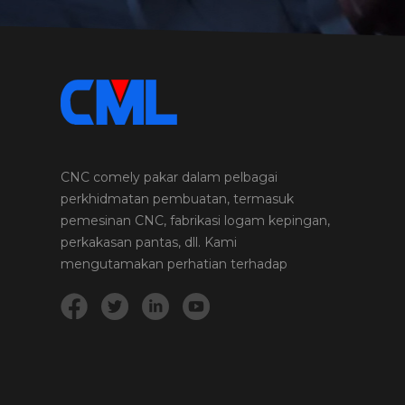
CNC comely pakar dalam pelbagai
perkhidmatan pembuatan, termasuk
pemesinan CNC, fabrikasi logam kepingan,
perkakasan pantas, dll. Kami
mengutamakan perhatian terhadap
perincian dan kualiti dalam setiap projek
dan produk yang kami jalankan.