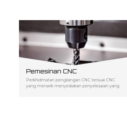
Pemesinan CNC
Perkhidmatan pengilangan CNC tersuai CNC
yang menarik menyediakan penyelesaian yang
disesuaikan untuk meningkatkan produktiviti,
kecekapan dan piawaian kawalan kualiti anda.
Kami berdiri dengan cemerlang dalam
menyampaikan perkhidmatan pengilangan
CNC ketepatan kepada pelbagai industri.
Perkhidmatan pengilangan CNC kami