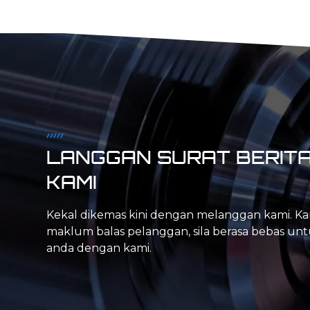
memenuhi keperluan khusus pelanggan kami,
yang memerlukan penciptaan bahagian yang
tepat untuk mesin pembuatan dan produk
akhir. Kami menggunakan pelbagai mesin,
pilihan reka bentuk komputer dan bahan untuk
menyediakan perkhidmatan pengilangan
berkualiti tinggi. Dengan menggabungkan
semua faktor dengan cara yang unik, kami
menyampaikan bahagian yang tepat yang
memenuhi keperluan anda dalam proses yang
boleh diulang dan dikawal kualiti.
LANGGAN SURAT BERIT
KAMI
Kekal dikemas kini dengan melanggan kami. Ka
maklum balas pelanggan, sila berasa bebas un
anda dengan kami.