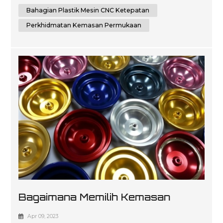
dalam pelbagai jenis industri seperti automotif,
Bahagian Plastik Mesin CNC Ketepatan
pembuatan peranti perubatan, elektronik dan
pembungkusan. Kepakaran kami terletak pada
Perkhidmatan Kemasan Permukaan
perkhidma...
Bagaimana Memilih Kemasan
Permukaan Yang Tepat Untuk
Apr 09, 2023