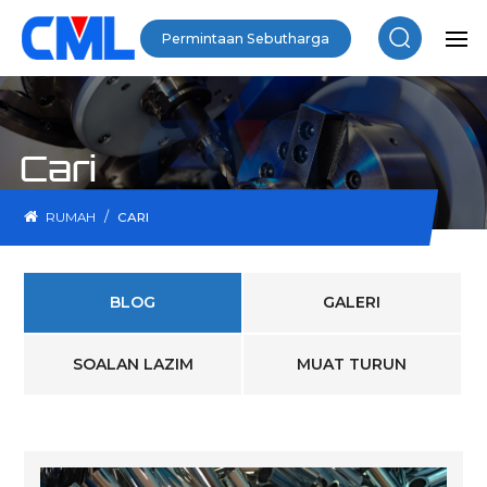
Permintaan Sebutharga
Cari
/
RUMAH
CARI
BLOG
GALERI
SOALAN LAZIM
MUAT TURUN