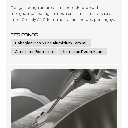
Aluminium Dimesin?
Dengan pengalaman selama berdekad-dekad
menghasilkan bahagian mesin cnc aluminium tersuai di
sini di Comely CNC, kami memahami betapa pentingnya
memilih kemasan permukaan yang betul apabila ia
mengurangkan jangka hayat produk serta standard
TEG PANAS :
persembahan keseluruhan. selepas masa untuk
Bahagian Mesin Cnc Aluminium Tersuai
pelanggan yang mencari pelbagai hasil yang
dioptimumkan tidak kira saiz skala atau kerumitan yang
Aluminium Bermesin
Kemasan Permukaan
diperlukan oleh p...