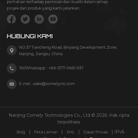
perhatian terhadap perincian dan kualiti dalam setiap
projek dan produk yang kami jalankan.
HUBUNGI KAMI
NO.37 Tiancheng Road, Binjiang Development Zone,
Nanjing, Jiangsu, China
Tel/Whatsapp :
+86-1377-0661-937
E-mel :
sales@comelycnc.com
Nanjing Comely Technologies Co., Ltd © 2026. Hak cipta
terpelihara.
|
|
|
| IPv6
Bolg
Peta Laman
XML
Dasar Privasi