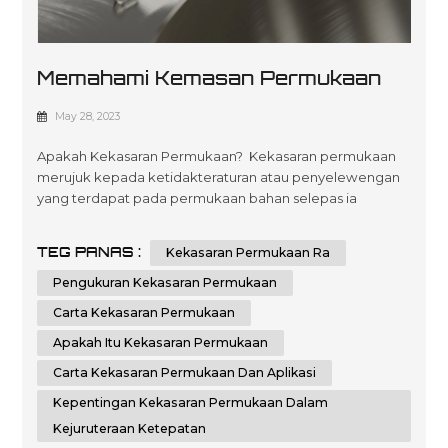
Memahami Kemasan Permukaan
Dalam Pembuatan: Panduan
May 28, 2023
Komprehensif
Apakah Kekasaran Permukaan? Kekasaran permukaan
merujuk kepada ketidakteraturan atau penyelewengan
yang terdapat pada permukaan bahan selepas ia
dimesin, dikisar atau siap. Adalah penting untuk
mengukur dan mengawal kekasaran permukaan, kerana
TEG PANAS :
Kekasaran Permukaan Ra
ia secara langsung mempengaruhi kefungsian, estetika
dan prestasi komponen. Pengukuran kekasaran
Pengukuran Kekasaran Permukaan
permukaan memberikan maklumat berharga tentang
Carta Kekasaran Permukaan
kualit...
Apakah Itu Kekasaran Permukaan
Carta Kekasaran Permukaan Dan Aplikasi
Kepentingan Kekasaran Permukaan Dalam
Kejuruteraan Ketepatan