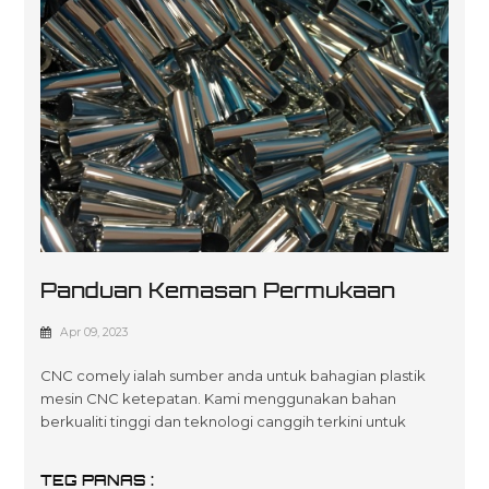
Panduan Kemasan Permukaan
Pada Bahagian Plastik Bermesin
Apr 09, 2023
CNC comely ialah sumber anda untuk bahagian plastik
mesin CNC ketepatan. Kami menggunakan bahan
berkualiti tinggi dan teknologi canggih terkini untuk
mencipta penyelesaian tersuai dan mampu milik yang
disesuaikan untuk memenuhi spesifikasi pelanggan kami
TEG PANAS :