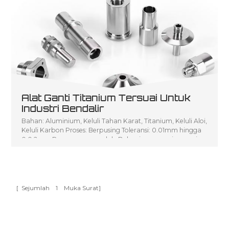
Alat Ganti Titanium Tersuai Untuk
Industri Bendalir
Bahan: Aluminium, Keluli Tahan Karat, Titanium, Keluli Aloi,
Keluli Karbon Proses: Berpusing Toleransi: 0.01mm hingga
0.0 2mm Penerangan produk: Bahagian pemusing mesin
pelarik CNC yang murah, Bahagian pemusingan kecil
Perkhidmatan pemusingan CNC, Bahagian pemesinan
pelarik CNC tersuai aci pemusing logam
[ Sejumlah
1
Muka Surat]