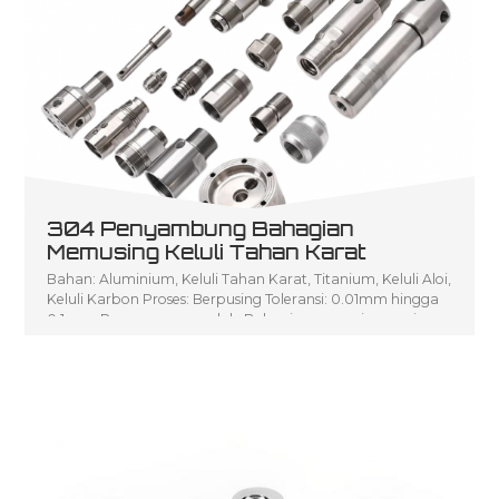
304 Penyambung Bahagian
Memusing Keluli Tahan Karat
Bahan: Aluminium, Keluli Tahan Karat, Titanium, Keluli Aloi,
Keluli Karbon Proses: Berpusing Toleransi: 0.01mm hingga
0.1 mm Penerangan produk: Bahagian pemusing mesin
pelarik CNC yang murah, Bahagian pemusingan kecil
Perkhidmatan pemusingan CNC, Bahagian pemesinan
pelarik CNC tersuai aci pemusing logam