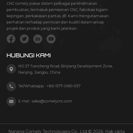
CNC comely pakar dalam pelbagai perkhidmatan
pembuatan, termasuk pemesinan CNC, fabrikasi logam
kepingan, perkakasan pantas, dll. Kami mengutamakan
perhatian terhadap perincian dan kualiti dalam setiap
projek dan produk yang kami jalankan.
HUBUNGI KAMI
NO.37 Tiancheng Road, Binjiang Development Zone,
Nanjing, Jiangsu, China
Tel/Whatsapp :
+86-1377-0661-937
E-mel :
sales@comelycnc.com
Nanjing Comely Technologies Co., Ltd © 2026. Hak cipta