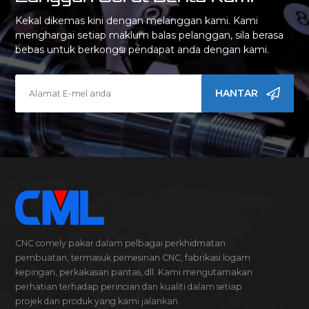
Kekal dikemas kini dengan melanggan kami. Kami
menghargai setiap maklum balas pelanggan, sila berasa
bebas untuk berkongsi pendapat anda dengan kami.
HANTAR
CNC comely pakar dalam pelbagai perkhidmatan
pembuatan, termasuk pemesinan CNC, fabrikasi logam
kepingan, perkakasan pantas, dll. Kami mengutamakan
perhatian terhadap perincian dan kualiti dalam setiap
projek dan produk yang kami jalankan.