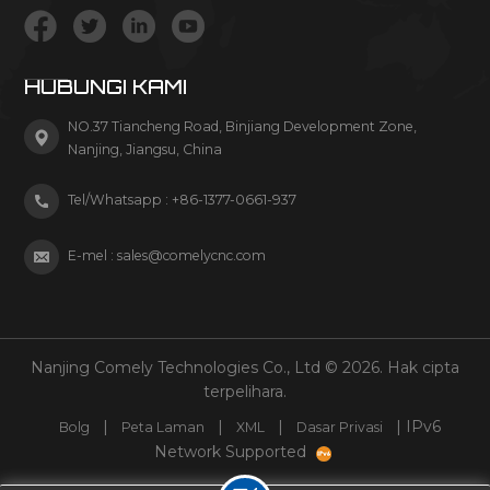
HUBUNGI KAMI
NO.37 Tiancheng Road, Binjiang Development Zone,
Nanjing, Jiangsu, China
Tel/Whatsapp :
+86-1377-0661-937
E-mel :
sales@comelycnc.com
Nanjing Comely Technologies Co., Ltd © 2026. Hak cipta
terpelihara.
|
|
|
| IPv6
Bolg
Peta Laman
XML
Dasar Privasi
Network Supported