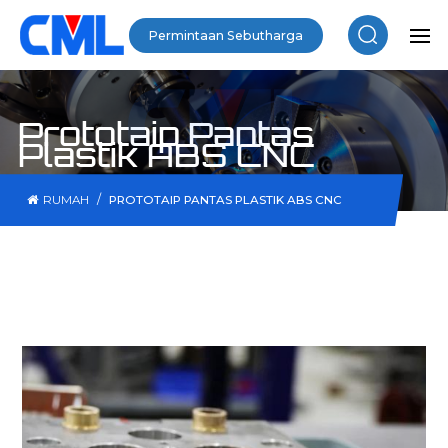
Permintaan Sebutharga
Prototaip Pantas
Plastik ABS CNC
/
RUMAH
PROTOTAIP PANTAS PLASTIK ABS CNC