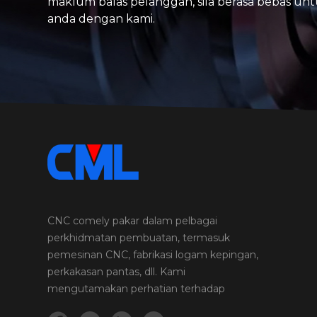
maklum balas pelanggan, sila berasa bebas un
anda dengan kami.
CNC comely pakar dalam pelbagai
perkhidmatan pembuatan, termasuk
pemesinan CNC, fabrikasi logam kepingan,
perkakasan pantas, dll. Kami
mengutamakan perhatian terhadap
perincian dan kualiti dalam setiap projek