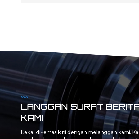
Isipadu Rendah bagi P arts Pemesinan CNC
LANGGAN SURAT BERIT
KAMI
Kekal dikemas kini dengan melanggan kami. Ka