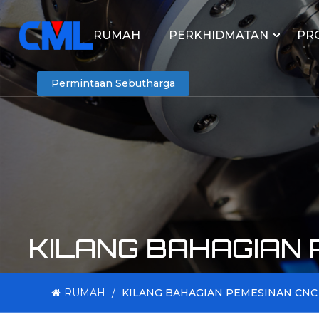
RUMAH
PERKHIDMATAN
PR
Permintaan Sebutharga
KILANG BAHAGIAN
RUMAH
/
KILANG BAHAGIAN PEMESINAN CNC