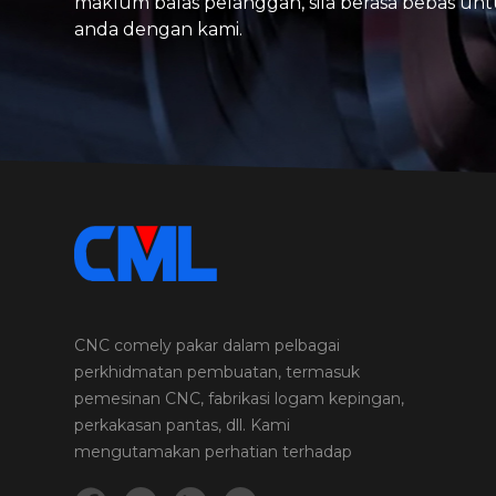
maklum balas pelanggan, sila berasa bebas un
anda dengan kami.
CNC comely pakar dalam pelbagai
perkhidmatan pembuatan, termasuk
pemesinan CNC, fabrikasi logam kepingan,
perkakasan pantas, dll. Kami
mengutamakan perhatian terhadap
perincian dan kualiti dalam setiap projek