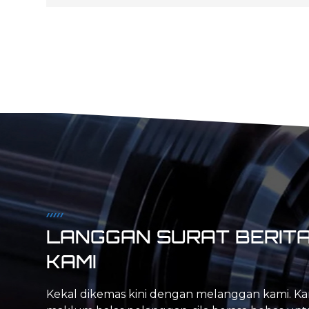
Penerangan produk: Bahagian pemusing mesin
pelarik CNC yang murah, Bahagian pemusingan
kecil Perkhidmatan pemusingan CNC, Bahagian
pemesinan pelarik CNC tersuai aci pemusing
logam
LANGGAN SURAT BERIT
KAMI
Kekal dikemas kini dengan melanggan kami. Ka