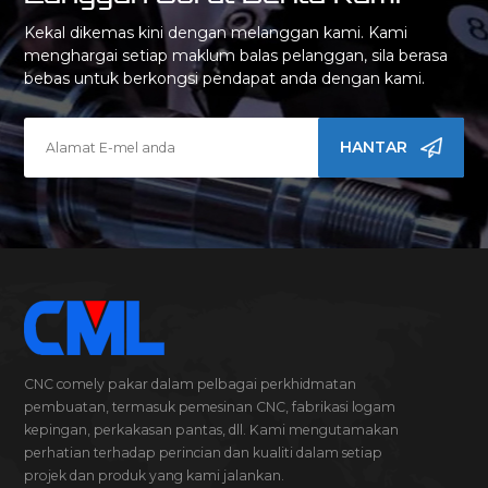
Kekal dikemas kini dengan melanggan kami. Kami
menghargai setiap maklum balas pelanggan, sila berasa
bebas untuk berkongsi pendapat anda dengan kami.
HANTAR
CNC comely pakar dalam pelbagai perkhidmatan
pembuatan, termasuk pemesinan CNC, fabrikasi logam
kepingan, perkakasan pantas, dll. Kami mengutamakan
perhatian terhadap perincian dan kualiti dalam setiap
projek dan produk yang kami jalankan.