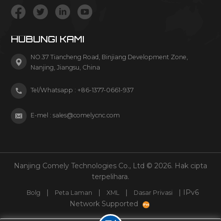
HUBUNGI KAMI
NO.37 Tiancheng Road, Binjiang Development Zone,
Nanjing, Jiangsu, China
Tel/Whatsapp :
+86-1377-0661-937
E-mel :
sales@comelycnc.com
Nanjing Comely Technologies Co., Ltd © 2026. Hak cipta
terpelihara.
|
|
|
| IPv6
Bolg
Peta Laman
XML
Dasar Privasi
Network Supported