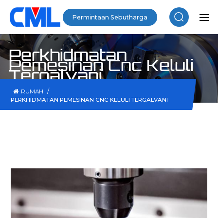
Permintaan Sebutharga
Perkhidmatan
Pemesinan Cnc Keluli
Tergalvani
/
RUMAH
PERKHIDMATAN PEMESINAN CNC KELULI TERGALVANI