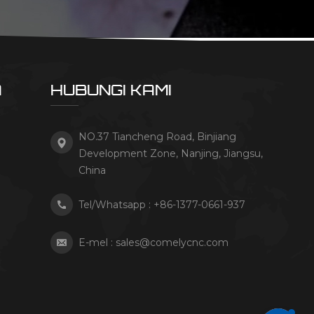
A
HUBUNGI KAMI
NO.37 Tiancheng Road, Binjiang
Development Zone, Nanjing, Jiangsu,
China
Tel/Whatsapp :
+86-1377-0661-937
E-mel :
sales@comelycnc.com