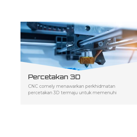
Percetakan 3D
CNC comely menawarkan perkhidmatan
percetakan 3D termaju untuk memenuhi
semua keperluan prototaip dan pengeluaran
anda. Teknologi tercanggih kami membolehkan
kami mencipta prototaip plastik dan logam
berkualiti tinggi melalui pelbagai teknik seperti
SLA, SLS, DMLS dan FDM. Penyelesaian
pencetakan 3D kami sesuai untuk pengeluaran