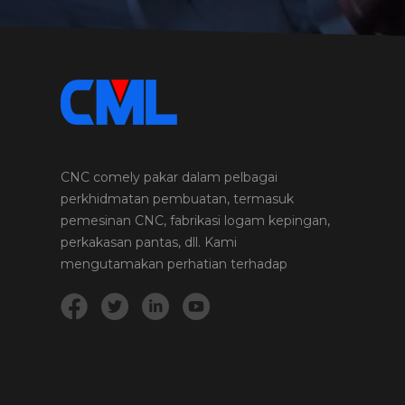
CNC comely pakar dalam pelbagai
perkhidmatan pembuatan, termasuk
pemesinan CNC, fabrikasi logam kepingan,
perkakasan pantas, dll. Kami
mengutamakan perhatian terhadap
perincian dan kualiti dalam setiap projek
dan produk yang kami jalankan.