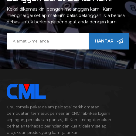
Kekal dikemas kini dengan melanggan kami. Kami
menghargai setiap maklum balas pelanggan, sila berasa
bebas untuk berkongsi pendapat anda dengan kami.
HANTAR
CNC comely pakar dalam pelbagai perkhidmatan
pembuatan, termasuk pemesinan CNC, fabrikasi logam
kepingan, perkakasan pantas, dll. Kami mengutamakan
perhatian terhadap perincian dan kualiti dalam setiap
projek dan produk yang kami jalankan.