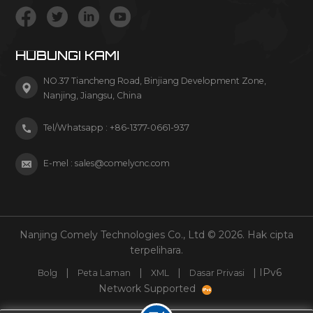
HUBUNGI KAMI
NO.37 Tiancheng Road, Binjiang Development Zone,
Nanjing, Jiangsu, China
Tel/Whatsapp :
+86-1377-0661-937
E-mel :
sales@comelycnc.com
Nanjing Comely Technologies Co., Ltd © 2026. Hak cipta
terpelihara.
|
|
|
| IPv6
Bolg
Peta Laman
XML
Dasar Privasi
Network Supported