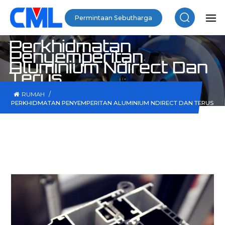
Permintaan Sebutharga
Perkhidmatan
Penyemperitan
Aluminium Ndirect Dan
Terus
/
RUMAH
PERKHIDMATAN PENYEMPERITAN ALUMINIUM NDIRECT DAN TERUS