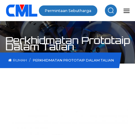
Permintaan Sebutharga
Perkhidmatan Prototaip
Dalam Talian
/
RUMAH
PERKHIDMATAN PROTOTAIP DALAM TALIAN