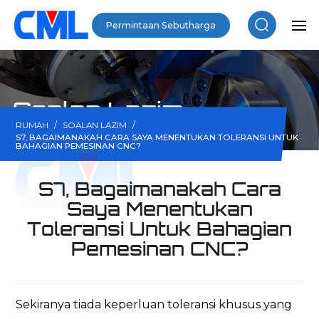
Permintaan Sebutharga
Soalan Lazim
/
/
RUMAH
SOALAN LAZIM
S7, BAGAIMANAKAH CARA SAYA MENENTUKAN TOLERANSI UNTUK
BAHAGIAN PEMESINAN CNC?
S7, Bagaimanakah Cara
Saya Menentukan
Toleransi Untuk Bahagian
Pemesinan CNC?
Sekiranya tiada keperluan toleransi khusus yang