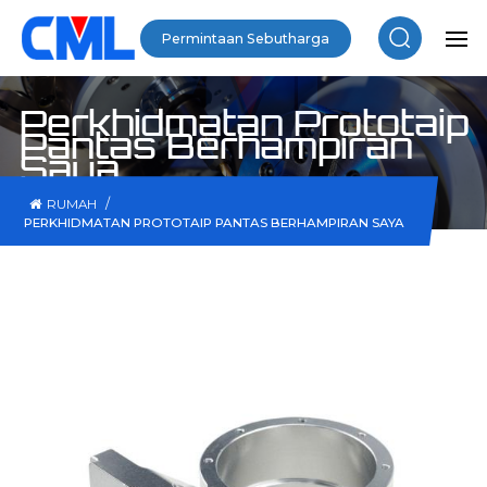
Permintaan Sebutharga
Perkhidmatan Prototaip
Pantas Berhampiran
Saya
/
RUMAH
PERKHIDMATAN PROTOTAIP PANTAS BERHAMPIRAN SAYA