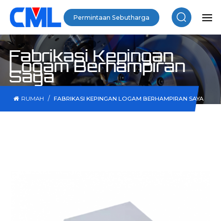
Permintaan Sebutharga
Fabrikasi Kepingan
Logam Berhampiran
Saya
/
RUMAH
FABRIKASI KEPINGAN LOGAM BERHAMPIRAN SAYA