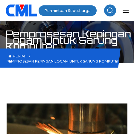
Permintaan Sebutharga
Pemprosesan Kepingan
Logam Untuk Sarung
Komputer
/
RUMAH
PEMPROSESAN KEPINGAN LOGAM UNTUK SARUNG KOMPUTER