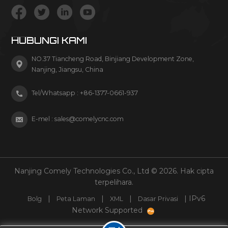
HUBUNGI KAMI
NO.37 Tiancheng Road, Binjiang Development Zone,
Nanjing, Jiangsu, China
Tel/Whatsapp :
+86-1377-0661-937
E-mel :
sales@comelycnc.com
Nanjing Comely Technologies Co., Ltd © 2026. Hak cipta
terpelihara.
|
|
|
| IPv6
Bolg
Peta Laman
XML
Dasar Privasi
Network Supported