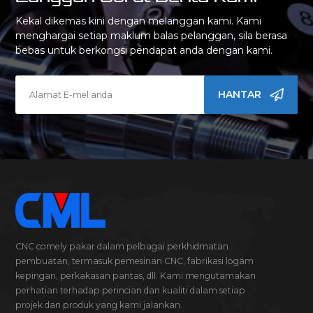
Kekal dikemas kini dengan melanggan kami. Kami
menghargai setiap maklum balas pelanggan, sila berasa
bebas untuk berkongsi pendapat anda dengan kami.
HANTAR
CNC comely pakar dalam pelbagai perkhidmatan
pembuatan, termasuk pemesinan CNC, fabrikasi logam
kepingan, perkakasan pantas, dll. Kami mengutamakan
perhatian terhadap perincian dan kualiti dalam setiap
projek dan produk yang kami jalankan.