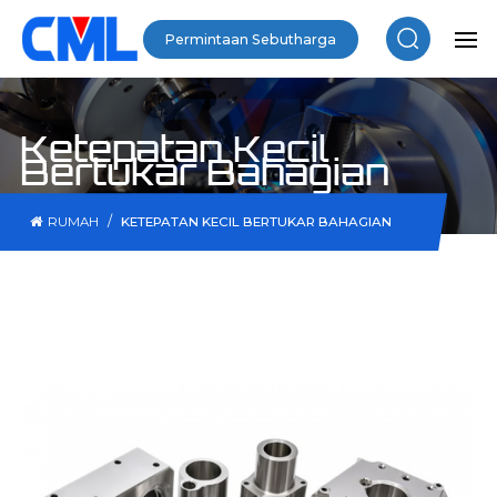
Permintaan Sebutharga
Ketepatan Kecil
Bertukar Bahagian
/
RUMAH
KETEPATAN KECIL BERTUKAR BAHAGIAN