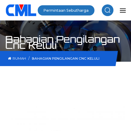
Permintaan Sebutharga
Bahagian Pengilangan
Cnc Keluli
/
RUMAH
BAHAGIAN PENGILANGAN CNC KELULI