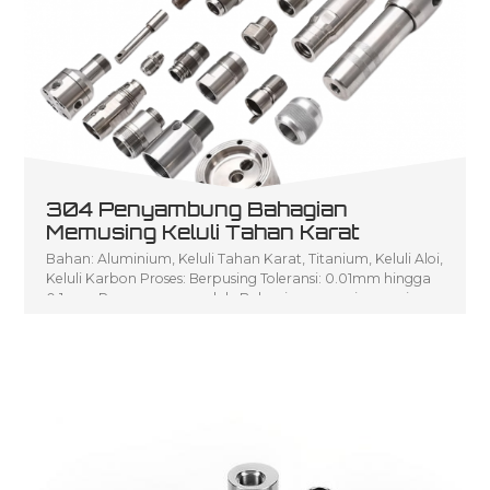
304 Penyambung Bahagian
Memusing Keluli Tahan Karat
Bahan: Aluminium, Keluli Tahan Karat, Titanium, Keluli Aloi,
Keluli Karbon Proses: Berpusing Toleransi: 0.01mm hingga
0.1 mm Penerangan produk: Bahagian pemusing mesin
pelarik CNC yang murah, Bahagian pemusingan kecil
Perkhidmatan pemusingan CNC, Bahagian pemesinan
pelarik CNC tersuai aci pemusing logam