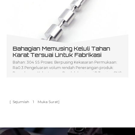
Bahagian Memusing Keluli Tahan
Karat Tersuai Untuk Fabrikasi
Bahan: 304 SS Proses: Berpusing Kekasaran Permukaan:
Ra0.3 Pengeluaran volum rendah Penerangan produk:
Pengeluaran Kelantangan Rendah bagi seni P Turning CNC
[ Sejumlah
1
Muka Surat]