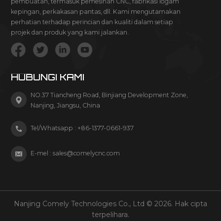
pembuatan, termasuk pemesinan CNC, fabrikasi logam
kepingan, perkakasan pantas, dll. Kami mengutamakan
perhatian terhadap perincian dan kualiti dalam setiap
projek dan produk yang kami jalankan.
HUBUNGI KAMI
NO.37 Tiancheng Road, Binjiang Development Zone,
Nanjing, Jiangsu, China
Tel/Whatsapp :
+86-1377-0661-937
E-mel :
sales@comelycnc.com
Nanjing Comely Technologies Co., Ltd © 2026. Hak cipta
terpelihara.