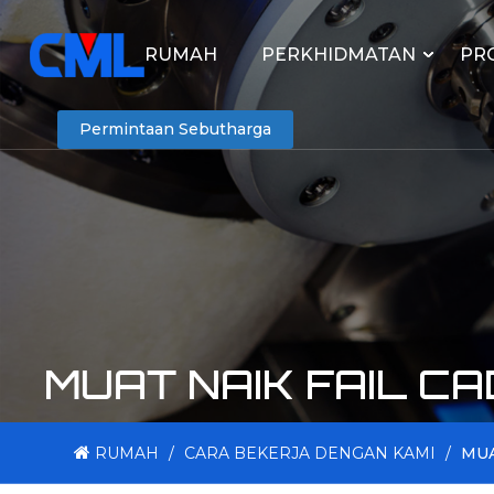
RUMAH
PERKHIDMATAN
PR
Permintaan Sebutharga
MUAT NAIK FAIL C
RUMAH
/
CARA BEKERJA DENGAN KAMI
/
MUA