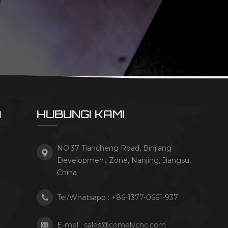
A
HUBUNGI KAMI
NO.37 Tiancheng Road, Binjiang
Development Zone, Nanjing, Jiangsu,
China
Tel/Whatsapp :
+86-1377-0661-937
E-mel :
sales@comelycnc.com