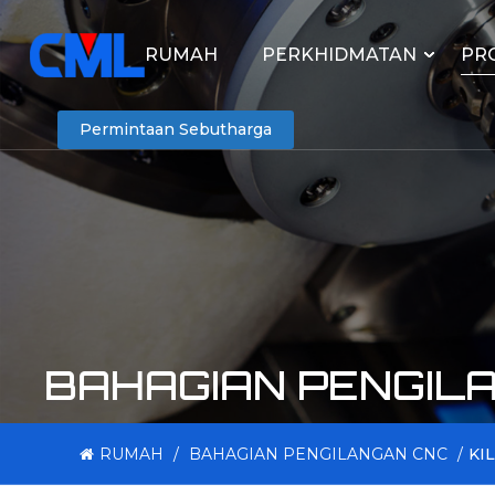
RUMAH
PERKHIDMATAN
PR
Permintaan Sebutharga
BAHAGIAN PENGIL
RUMAH
/
BAHAGIAN PENGILANGAN CNC
/
KI