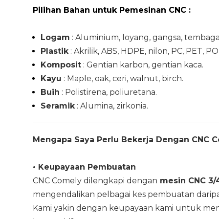
Pilihan Bahan untuk Pemesinan CNC
:
Logam
: Aluminium, loyang, gangsa, tembaga, e
Plastik
: Akrilik, ABS, HDPE, nilon, PC, PET, P
Komposit
: Gentian karbon, gentian kaca.
Kayu
: Maple, oak, ceri, walnut, birch.
Buih
: Polistirena, poliuretana.
Seramik
: Alumina, zirkonia.
Mengapa Saya Perlu Bekerja Dengan CNC 
•
Keupayaan Pembuatan
CNC Comely dilengkapi dengan
mesin CNC 3/4
mengendalikan pelbagai kes pembuatan daripa
Kami yakin dengan keupayaan kami untuk meny