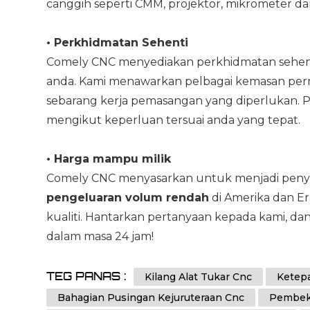
canggih seperti CMM, projektor, mikrometer da
•
Perkhidmatan Sehenti
Comely CNC menyediakan perkhidmatan sehen
anda. Kami menawarkan pelbagai kemasan per
sebarang kerja pemasangan yang diperlukan. 
mengikut keperluan tersuai anda yang tepat.
•
Harga mampu milik
Comely CNC menyasarkan untuk menjadi pen
pengeluaran volum rendah
di Amerika dan 
kualiti. Hantarkan pertanyaan kepada kami, 
dalam masa 24 jam!
TEG PANAS :
Kilang Alat Tukar Cnc
Ketep
Bahagian Pusingan Kejuruteraan Cnc
Pembeka