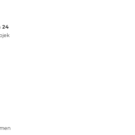
 24
ojek
umen