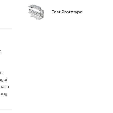
Fast Prototype
n
an
agai
aliti
yang