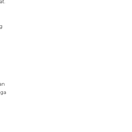
at.
ng
an
rga