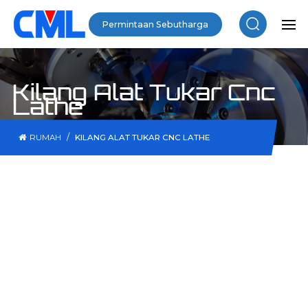
Permintaan Sebutharga
Kilang Alat Tukar Cnc
Lathe
/
RUMAH
KILANG ALAT TUKAR CNC LATHE