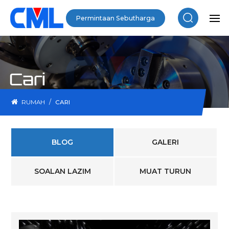
Permintaan Sebutharga
Cari
/
RUMAH
CARI
BLOG
GALERI
SOALAN LAZIM
MUAT TURUN