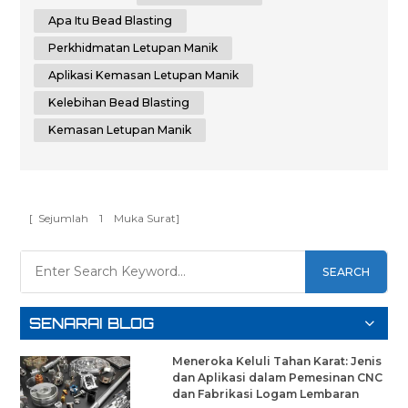
komprehensif untuk letupan manik, memperincikan
semua yang anda perlu ketahui untuk mencapai hasil
Apa Itu Bead Blasting
terbaik yang mungkin. Apa itu Bead Blasting? Peletupan
Perkhidmatan Letupan Manik
manik i...
Aplikasi Kemasan Letupan Manik
Kelebihan Bead Blasting
Kemasan Letupan Manik
[ Sejumlah
1
Muka Surat]
SEARCH
SENARAI BLOG
Meneroka Keluli Tahan Karat: Jenis
dan Aplikasi dalam Pemesinan CNC
dan Fabrikasi Logam Lembaran