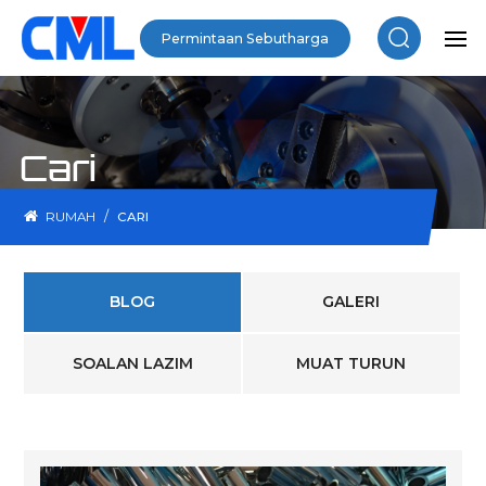
Permintaan Sebutharga
Cari
/
RUMAH
CARI
BLOG
GALERI
SOALAN LAZIM
MUAT TURUN