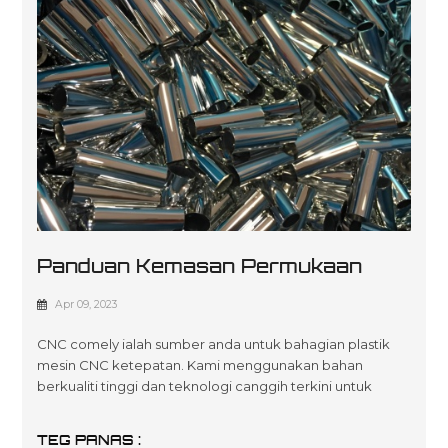
Panduan Kemasan Permukaan
Pada Bahagian Plastik Bermesin
Apr 09, 2023
CNC comely ialah sumber anda untuk bahagian plastik
mesin CNC ketepatan. Kami menggunakan bahan
berkualiti tinggi dan teknologi canggih terkini untuk
mencipta penyelesaian tersuai dan mampu milik yang
disesuaikan untuk memenuhi spesifikasi pelanggan kami
TEG PANAS :