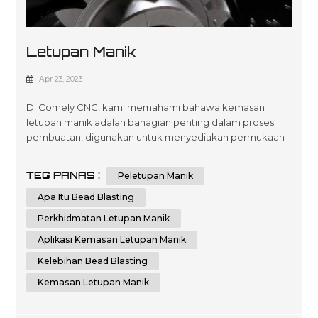
Letupan Manik
Apr 23, 2023
Di Comely CNC, kami memahami bahawa kemasan
letupan manik adalah bahagian penting dalam proses
pembuatan, digunakan untuk menyediakan permukaan
untuk salutan atau pengecatan. Dalam artikel ini, kami
berhasrat untuk memberikan anda panduan
TEG PANAS :
Peletupan Manik
komprehensif untuk letupan manik, memperincikan
semua yang anda perlu ketahui untuk mencapai hasil
Apa Itu Bead Blasting
terbaik yang mungkin. Apa itu Bead Blasting? Peletupan
Perkhidmatan Letupan Manik
manik i...
Aplikasi Kemasan Letupan Manik
Kelebihan Bead Blasting
Kemasan Letupan Manik