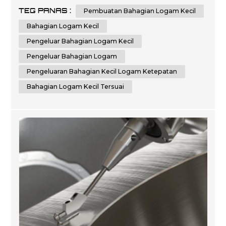
boleh menyediakan bahagian logam kecil tersuai yang
TEG PANAS :
Pembuatan Bahagian Logam Kecil
memenuhi keperluan khusus anda. CNC comely pakar
dalam perkhidmatan fabrikasi kepingan logam. Kami
Bahagian Logam Kecil
berdedikasi untuk menyampaikan perkhidmatan fab...
Pengeluar Bahagian Logam Kecil
Pengeluar Bahagian Logam
Pengeluaran Bahagian Kecil Logam Ketepatan
Bahagian Logam Kecil Tersuai