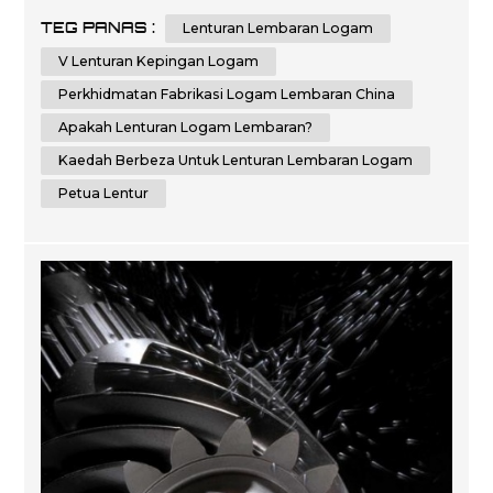
petua untuk membengkokkan kepingan logam boleh
TEG PANAS :
Lenturan Lembaran Logam
membantu anda mencapai hasil yang sempurna. Dalam
panduan komprehensif ini, kami akan memberikan anda
V Lenturan Kepingan Logam
arahan langkah demi langkah dan petua penting tentang
Perkhidmatan Fabrikasi Logam Lembaran China
cara me...
Apakah Lenturan Logam Lembaran?
Kaedah Berbeza Untuk Lenturan Lembaran Logam
Petua Lentur