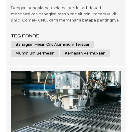
Aluminium Dimesin?
Dengan pengalaman selama berdekad-dekad
menghasilkan bahagian mesin cnc aluminium tersuai di
sini di Comely CNC, kami memahami betapa pentingnya
memilih kemasan permukaan yang betul apabila ia
mengurangkan jangka hayat produk serta standard
TEG PANAS :
persembahan keseluruhan. selepas masa untuk
Bahagian Mesin Cnc Aluminium Tersuai
pelanggan yang mencari pelbagai hasil yang
dioptimumkan tidak kira saiz skala atau kerumitan yang
Aluminium Bermesin
Kemasan Permukaan
diperlukan oleh p...