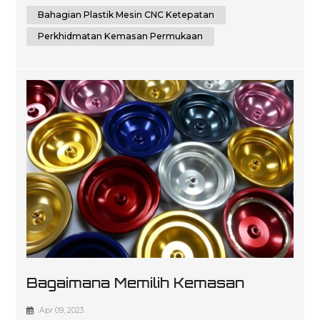
dalam pelbagai jenis industri seperti automotif,
Bahagian Plastik Mesin CNC Ketepatan
pembuatan peranti perubatan, elektronik dan
pembungkusan. Kepakaran kami terletak pada
Perkhidmatan Kemasan Permukaan
perkhidma...
Bagaimana Memilih Kemasan
Permukaan Yang Tepat Untuk
Apr 09, 2023