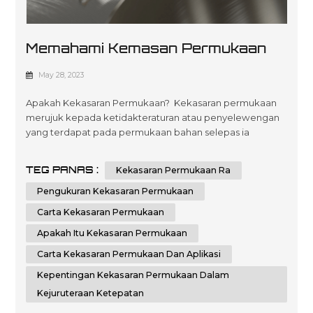
Memahami Kemasan Permukaan
Dalam Pembuatan: Panduan
May 28, 2023
Komprehensif
Apakah Kekasaran Permukaan? Kekasaran permukaan
merujuk kepada ketidakteraturan atau penyelewengan
yang terdapat pada permukaan bahan selepas ia
dimesin, dikisar atau siap. Adalah penting untuk
mengukur dan mengawal kekasaran permukaan, kerana
TEG PANAS :
Kekasaran Permukaan Ra
ia secara langsung mempengaruhi kefungsian, estetika
dan prestasi komponen. Pengukuran kekasaran
Pengukuran Kekasaran Permukaan
permukaan memberikan maklumat berharga tentang
Carta Kekasaran Permukaan
kualit...
Apakah Itu Kekasaran Permukaan
Carta Kekasaran Permukaan Dan Aplikasi
Kepentingan Kekasaran Permukaan Dalam
Kejuruteraan Ketepatan