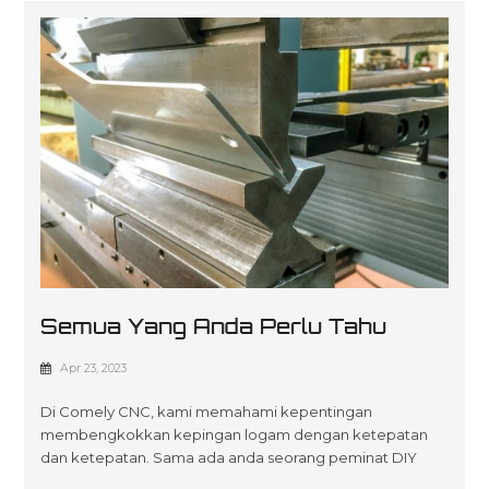
Semua Yang Anda Perlu Tahu
Tentang Lenturan Lembaran
Apr 23, 2023
Logam
Di Comely CNC, kami memahami kepentingan
membengkokkan kepingan logam dengan ketepatan
dan ketepatan. Sama ada anda seorang peminat DIY
atau pekerja logam profesional, mengetahui teknik dan