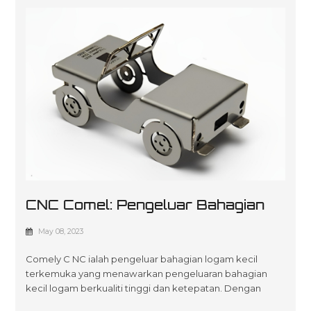
CNC Comel: Pengeluar Bahagian
Logam Kecil Anda Yang Dipercayai
May 08, 2023
Comely C NC ialah pengeluar bahagian logam kecil
terkemuka yang menawarkan pengeluaran bahagian
kecil logam berkualiti tinggi dan ketepatan. Dengan
pengalaman kami yang luas dan teknologi canggih, kami