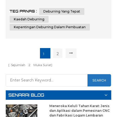
belok deburring, kepentingannya dalam pembuatan,
dan pelbagai kaedah deburring. Pada akhirnya, anda
TEG PANAS :
Deburring Yang Tepat
akan mempunyai pemahaman yang komprehensif
tentang deburring dan pengetahuan untuk membuat
Kaedah Deburring
keputusan termaklum apabila ia datang untuk me...
Kepentingan Deburring Dalam Pembuatan
2
1
[ Sejumlah
2
Muka Surat]
SEARCH
SENARAI BLOG
Meneroka Keluli Tahan Karat: Jenis
dan Aplikasi dalam Pemesinan CNC
dan Fabrikasi Logam Lembaran