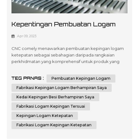
Kepentingan Pembuatan Logam
Lembaran Ketepatan
Apr 09, 2023
CNC comely menawarkan pembuatan kepingan logam
ketepatan sebagai sebahagian daripada rangkaian
perkhidmatan yang komprehensif untuk produk yang
dibuat khas. Pasukan kami berdedikasi untuk
menyediakan penyelesaian kejuruteraan dan fabrikasi
TEG PANAS :
Pembuatan Kepingan Logam
berkualiti dengan teknologi canggih, memastikan tahap
ketepatan tertinggi dalam setiap projek yang anda
Fabrikasi Kepingan Logam Berhampiran Saya
perlukan. Kami komited untuk memberikan hasil yang
Kedai Kepingan Besi Berhampiran Saya
unggu...
Fabrikasi Logam Kepingan Tersuai
Kepingan Logam Ketepatan
Fabrikasi Logam Kepingan Ketepatan