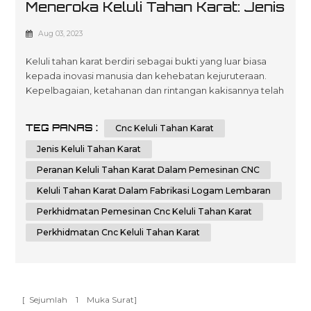
Meneroka Keluli Tahan Karat: Jenis
Dan Aplikasi Dalam Pemesinan
Aug 03, 2023
CNC Dan Fabrikasi Logam
Keluli tahan karat berdiri sebagai bukti yang luar biasa
Lembaran
kepada inovasi manusia dan kehebatan kejuruteraan.
Kepelbagaian, ketahanan dan rintangan kakisannya telah
melonjakkannya ke dalam pelbagai aplikasi merentasi
pelbagai industri. Dalam artikel ini, kami akan memulakan
TEG PANAS :
Cnc Keluli Tahan Karat
perjalanan untuk membedah jenis keluli tahan karat dan
menyelidiki peranan pentingnya dalam pemesinan CNC
Jenis Keluli Tahan Karat
dan fabrikasi logam k...
Peranan Keluli Tahan Karat Dalam Pemesinan CNC
Keluli Tahan Karat Dalam Fabrikasi Logam Lembaran
Perkhidmatan Pemesinan Cnc Keluli Tahan Karat
Perkhidmatan Cnc Keluli Tahan Karat
[ Sejumlah
1
Muka Surat]