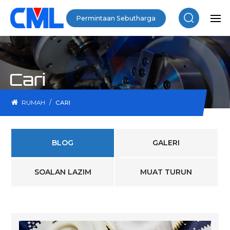
Permintaan Sebutharga
Cari
/
RUMAH
CARI
BLOG
GALERI
SOALAN LAZIM
MUAT TURUN