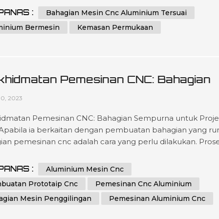
mbahan keseluruhan. selepas masa untuk pelanggan yan
PANAS :
Bahagian Mesin Cnc Aluminium Tersuai
i pelbagai hasil yang dioptimumkan tidak kira saiz skala a
minium Bermesin
Kemasan Permukaan
tan yang diperlukan oleh p...
khidmatan Pemesinan CNC: Bahagian
purna Untuk Projek Anda
10, 2023
idmatan Pemesinan CNC: Bahagian Sempurna untuk Proj
Apabila ia berkaitan dengan pembuatan bahagian yang rum
ian pemesinan cnc adalah cara yang perlu dilakukan. Pros
s ini melibatkan penggunaan mesin kawalan berangka
ter (CNC) untuk mencipta bahagian yang tepat dan
PANAS :
Aluminium Mesin Cnc
uaikan daripada pelbagai bahan. Dengan keupayaannya un
buatan Prototaip Cnc
Pemesinan Cnc Aluminium
asilkan bahagian yang sangat tepat ...
agian Mesin Penggilingan
Pemesinan Aluminium Cnc