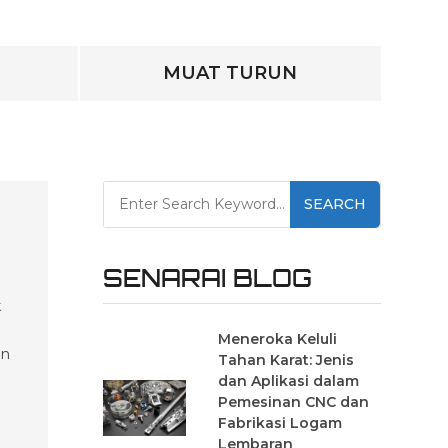
M
MUAT TURUN
SEARCH
SENARAI BLOG
k
Meneroka Keluli
an
Tahan Karat: Jenis
dan Aplikasi dalam
g
Pemesinan CNC dan
Fabrikasi Logam
Lembaran