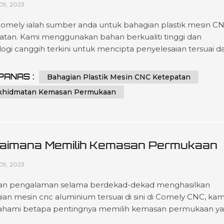
09, 2023
omely ialah sumber anda untuk bahagian plastik mesin C
atan. Kami menggunakan bahan berkualiti tinggi dan
logi canggih terkini untuk mencipta penyelesaian tersuai d
 milik yang disesuaikan untuk memenuhi spesifikasi
gan kami dalam pelbagai jenis industri seperti automotif,
PANAS :
Bahagian Plastik Mesin CNC Ketepatan
atan peranti perubatan, elektronik dan pembungkusan.
khidmatan Kemasan Permukaan
aran kami terletak pada perkhidma...
aimana Memilih Kemasan Permukaan
g Tepat Untuk Aluminium Dimesin?
09, 2023
n pengalaman selama berdekad-dekad menghasilkan
ian mesin cnc aluminium tersuai di sini di Comely CNC, kam
ami betapa pentingnya memilih kemasan permukaan y
 apabila ia mengurangkan jangka hayat produk serta stand