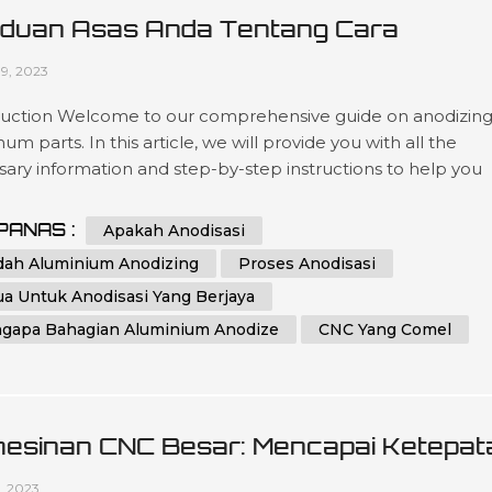
duan Asas Anda Tentang Cara
ganodkan Bahagian Aluminium
09, 2023
duction Welcome to our comprehensive guide on anodizin
um parts. In this article, we will provide you with all the
ary information and step-by-step instructions to help you
stand and implement the process of anodizing aluminum
effectively. Whether you are a beginner or an experienced
PANAS :
Apakah Anodisasi
dual in the world of metalworking, this guide aims to assist y
dah Aluminium Anodizing
Proses Anodisasi
eving th...
ua Untuk Anodisasi Yang Berjaya
gapa Bahagian Aluminium Anodize
CNC Yang Comel
esinan CNC Besar: Mencapai Ketepat
 Kecekapan Dalam Pembuatan
1, 2023