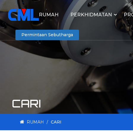
RUMAH
PERKHIDMATAN
PR
Permintaan Sebutharga
CARI
RUMAH
/
CARI