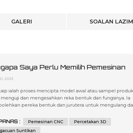
GALERI
SOALAN LAZI
gapa Saya Perlu Memilih Pemesinan
 Untuk Prototaip?
10, 2023
taip ialah proses mencipta model awal atau sampel produ
 menguji dan mengesahkan reka bentuk dan fungsinya. Ia
lehkan pereka bentuk dan jurutera untuk mengulang d
rhalusi reka bentuk mereka sebelum beralih ke
luaran besar-besaran, mengurangkan risiko kesilapan yan
PANAS :
Pemesinan CNC
Percetakan 3D
 dan meningkatkan kualiti produk akhir. Prototaip boleh
gacuan Suntikan