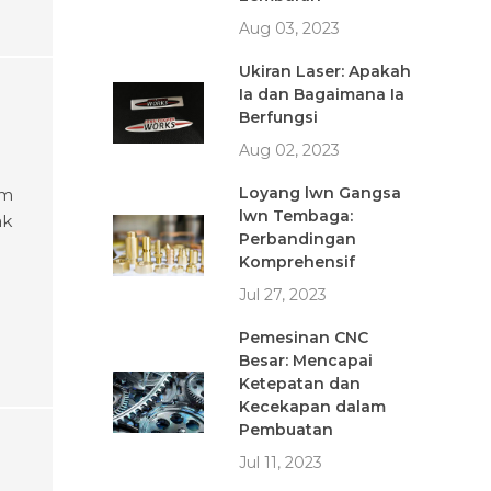
Aug 03, 2023
Ukiran Laser: Apakah
Ia dan Bagaimana Ia
Berfungsi
Aug 02, 2023
Loyang lwn Gangsa
um
lwn Tembaga:
ak
Perbandingan
Komprehensif
atan
Jul 27, 2023
g
Pemesinan CNC
Besar: Mencapai
Ketepatan dan
Kecekapan dalam
Pembuatan
Jul 11, 2023