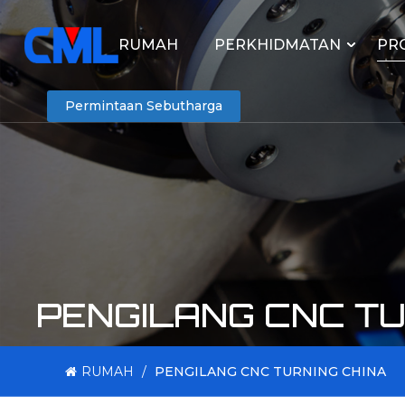
RUMAH
PERKHIDMATAN
PR
Permintaan Sebutharga
PENGILANG CNC TU
RUMAH
/
PENGILANG CNC TURNING CHINA