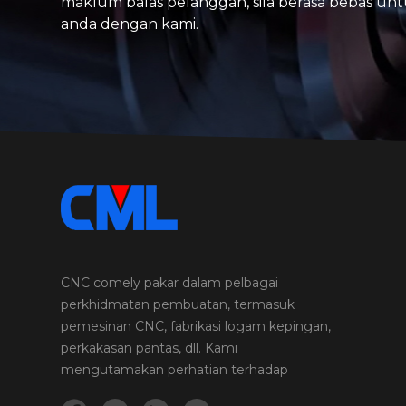
maklum balas pelanggan, sila berasa bebas un
anda dengan kami.
CNC comely pakar dalam pelbagai
perkhidmatan pembuatan, termasuk
pemesinan CNC, fabrikasi logam kepingan,
perkakasan pantas, dll. Kami
mengutamakan perhatian terhadap
perincian dan kualiti dalam setiap projek