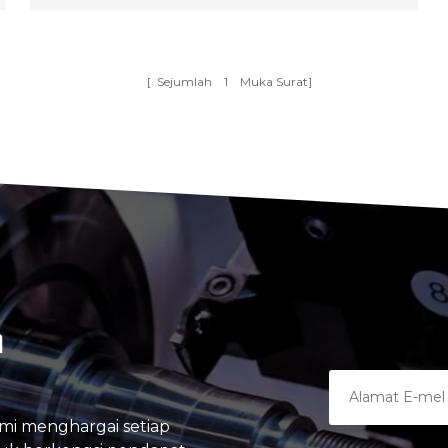
Rendah bagi seni P Turning CNC
[ Sejumlah
1
Muka Surat]
A
mi menghargai setiap