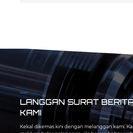
kecekapan dan piawaian kawalan kualiti anda.
Kami berdiri dengan cemerlang dalam
menyampaikan perkhidmatan pengilangan
CNC ketepatan kepada pelbagai industri.
Perkhidmatan pengilangan CNC kami
memenuhi keperluan khusus pelanggan kami,
yang memerlukan penciptaan bahagian yang
tepat untuk mesin pembuatan dan produk
akhir. Kami menggunakan pelbagai mesin,
pilihan reka bentuk komputer dan bahan untuk
menyediakan perkhidmatan pengilangan
berkualiti tinggi. Dengan menggabungkan
semua faktor dengan cara yang unik, kami
menyampaikan bahagian yang tepat yang
memenuhi keperluan anda dalam proses yang
boleh diulang dan dikawal kualiti.
LANGGAN SURAT BERIT
KAMI
Kekal dikemas kini dengan melanggan kami. Ka