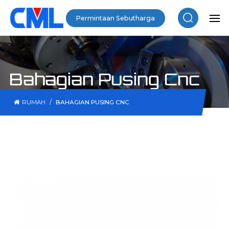
Permintaan Sebutharga
Bahagian Pusing Cnc
/
RUMAH
BAHAGIAN PUSING CNC