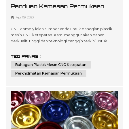
Panduan Kemasan Permukaan
Pada Bahagian Plastik Bermesin
Apr 09, 2023
CNC comely ialah sumber anda untuk bahagian plastik
mesin CNC ketepatan. Kami menggunakan bahan
berkualiti tinggi dan teknologi canggih terkini untuk
mencipta penyelesaian tersuai dan mampu milik yang
disesuaikan untuk memenuhi spesifikasi pelanggan kami
TEG PANAS :
dalam pelbagai jenis industri seperti automotif,
Bahagian Plastik Mesin CNC Ketepatan
pembuatan peranti perubatan, elektronik dan
pembungkusan. Kepakaran kami terletak pada
Perkhidmatan Kemasan Permukaan
perkhidma...