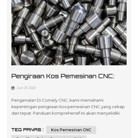
Pengiraan Kos Pemesinan CNC:
Semua Faktor Dan Petua Mesti
Jun 07, 2023
Anda Tahu
Pengenalan Di Comely CNC, kami memahami
kepentingan pengiraan kos pemesinan CNC yang cekap
dan tepat. Panduan komprehensif ini akan menyelidiki
selok-belok menentukan kos proses pemesinan CNC.
Sama ada anda seorang profesional industri yang ingin
TEG PANAS :
Kos Pemesinan CNC
mengoptimumkan perbelanjaan pembuatan anda atau