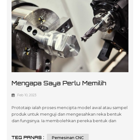
Mengapa Saya Perlu Memilih
Pemesinan CNC Untuk Prototaip?
Feb 10, 2023
Prototaip ialah proses mencipta model awal atau sampel
produk untuk menguji dan mengesahkan reka bentuk
dan fungsinya. Ia membolehkan pereka bentuk dan
jurutera untuk mengulang dan memperhalusi reka
bentuk mereka sebelum beralih ke pengeluaran besar-
TEG PANAS :
Pemesinan CNC