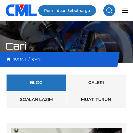
Permintaan Sebutharga
Cari
/
RUMAH
CARI
BLOG
GALERI
SOALAN LAZIM
MUAT TURUN