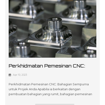
Perkhidmatan Pemesinan CNC:
Bahagian Sempurna Untuk Projek
Apr 10, 2023
Anda
Perkhidmatan Pemesinan CNC: Bahagian Sempurna
untuk Projek Anda Apabila ia berkaitan dengan
pembuatan bahagian yang rumit, bahagian pemesinan
cnc adalah cara yang perlu dilakukan. Proses khusus ini
melibatkan penggunaan mesin kawalan berangka