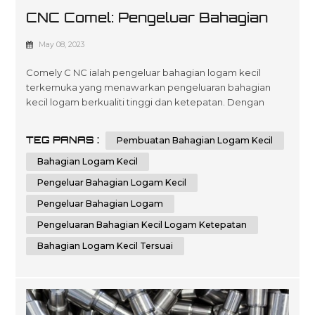
CNC Comel: Pengeluar Bahagian
Logam Kecil Anda Yang Dipercayai
May 08, 2023
Comely C NC ialah pengeluar bahagian logam kecil
terkemuka yang menawarkan pengeluaran bahagian
kecil logam berkualiti tinggi dan ketepatan. Dengan
pengalaman kami yang luas dan teknologi canggih, kami
boleh menyediakan bahagian logam kecil tersuai yang
TEG PANAS :
Pembuatan Bahagian Logam Kecil
memenuhi keperluan khusus anda. CNC comely pakar
dalam perkhidmatan fabrikasi kepingan logam. Kami
Bahagian Logam Kecil
berdedikasi untuk menyampaikan perkhidmatan fab...
Pengeluar Bahagian Logam Kecil
Pengeluar Bahagian Logam
Pengeluaran Bahagian Kecil Logam Ketepatan
Bahagian Logam Kecil Tersuai