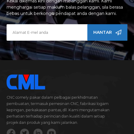
Kekal dikemas kini dengan melanggan kami. Kami
menghargai setiap maklum balas pelanggan, sila berasa
bebas untuk berkongsi pendapat anda dengan kami.
HANTAR
CNC comely pakar dalam pelbagai perkhidmatan
pembuatan, termasuk pemesinan CNC, fabrikasi logam
kepingan, perkakasan pantas, dll. Kami mengutamakan
perhatian terhadap perincian dan kualiti dalam setiap
projek dan produk yang kami jalankan.