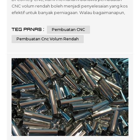
CNC volum rendah boleh menjadi penyelesaian yang kos
efektif untuk banyak perniagaan. Walau bagaimanapun,
adalah penting untuk mengetahui faktor yang boleh
mempengaruhi kos jenis pembuatan ini. Dalam artikel ini,
TEG PANAS :
Pembuatan CNC
kami akan meneroka tujuh faktor utama yang boleh
memberi kesan kepada harga pembuatan CNC volum
Pembuatan Cnc Volum Rendah
rendah dan memberikan beberapa petua untuk me...