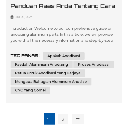
Panduan Asas Anda Tentang Cara
Menganodkan Bahagian Aluminium
Jul 09, 2023
Introduction Welcome to our comprehensive guide on
anodizing aluminum parts. In this article, we will provide
you with all the necessary information and step-by-step
instructions to help you understand and implement the
process of anodizing aluminum parts effectively.
TEG PANAS :
Apakah Anodisasi
Whether you are a beginner or an experienced individual
in the world of metalworking, this guide aims to assist you
Faedah Aluminium Anodizing
Proses Anodisasi
in achieving th...
Petua Untuk Anodisasi Yang Berjaya
Mengapa Bahagian Aluminium Anodize
CNC Yang Comel
2
1