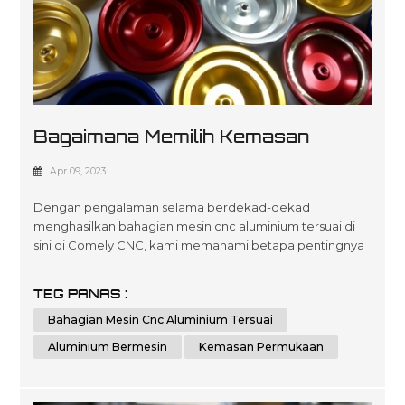
Bagaimana Memilih Kemasan
Permukaan Yang Tepat Untuk
Apr 09, 2023
Aluminium Dimesin?
Dengan pengalaman selama berdekad-dekad
menghasilkan bahagian mesin cnc aluminium tersuai di
sini di Comely CNC, kami memahami betapa pentingnya
memilih kemasan permukaan yang betul apabila ia
mengurangkan jangka hayat produk serta standard
TEG PANAS :
persembahan keseluruhan. selepas masa untuk
Bahagian Mesin Cnc Aluminium Tersuai
pelanggan yang mencari pelbagai hasil yang
dioptimumkan tidak kira saiz skala atau kerumitan yang
Aluminium Bermesin
Kemasan Permukaan
diperlukan oleh p...