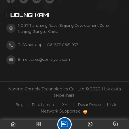
HUBUNGI KAMI
NO.37 Tiancheng Road, Binjiang Development Zone,
Nanjing, Jiangsu, China
Tel/Whatsapp :
+86-1377-0661-937
E-mel :
sales@comelycnc.com
Nanjing Comely Technologies Co., Ltd © 2026. Hak cipta
terpelihara.
|
|
|
| IPv6
Bolg
Peta Laman
XML
Dasar Privasi
Network Supported