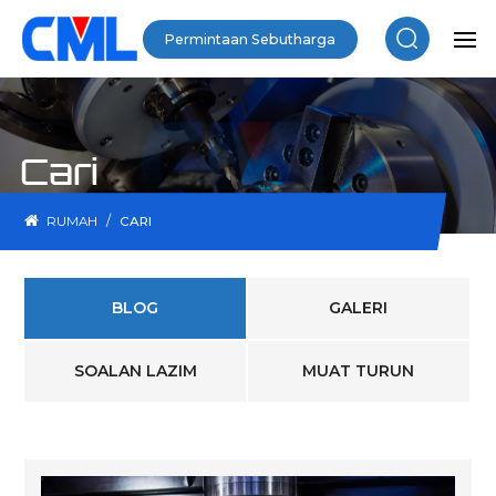
Permintaan Sebutharga
Cari
/
RUMAH
CARI
BLOG
GALERI
SOALAN LAZIM
MUAT TURUN