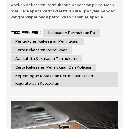
Apakah Kekasaran Permukaan? Kekasaran permukaan
merujuk kepada ketidakteraturan atau penyelewengan
yang terdapat pada permukaan bahan selepas ia
dimesin, dikisar atau siap. Adalah penting untuk
mengukur dan mengawal kekasaran permukaan, kerana
TEG PANAS :
Kekasaran Permukaan Ra
ia secara langsung mempengaruhi kefungsian, estetika
dan prestasi komponen. Pengukuran kekasaran
Pengukuran Kekasaran Permukaan
permukaan memberikan maklumat berharga tentang
Carta Kekasaran Permukaan
kualit...
Apakah Itu Kekasaran Permukaan
Carta Kekasaran Permukaan Dan Aplikasi
Kepentingan Kekasaran Permukaan Dalam
Kejuruteraan Ketepatan