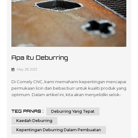
Apa Itu Deburring
May 28, 2023
Di Comely CNC, kami memahami kepentingan mencapai
permukaan licin dan bebas burr untuk kualiti produk yang
optimum. Dalam artikel ini, kita akan menyelidiki selok-
belok deburring, kepentingannya dalam pembuatan,
dan pelbagai kaedah deburring. Pada akhirnya, anda
TEG PANAS :
Deburring Yang Tepat
akan mempunyai pemahaman yang komprehensif
tentang deburring dan pengetahuan untuk membuat
Kaedah Deburring
keputusan termaklum apabila ia datang untuk me...
Kepentingan Deburring Dalam Pembuatan