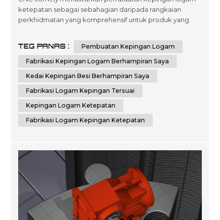
ketepatan sebagai sebahagian daripada rangkaian
perkhidmatan yang komprehensif untuk produk yang
dibuat khas. Pasukan kami berdedikasi untuk
menyediakan penyelesaian kejuruteraan dan fabrikasi
TEG PANAS :
Pembuatan Kepingan Logam
berkualiti dengan teknologi canggih, memastikan tahap
ketepatan tertinggi dalam setiap projek yang anda
Fabrikasi Kepingan Logam Berhampiran Saya
perlukan. Kami komited untuk memberikan hasil yang
Kedai Kepingan Besi Berhampiran Saya
unggu...
Fabrikasi Logam Kepingan Tersuai
Kepingan Logam Ketepatan
Fabrikasi Logam Kepingan Ketepatan