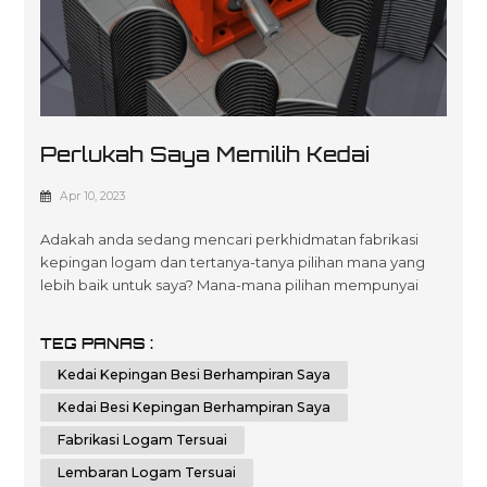
Perlukah Saya Memilih Kedai
Logam Lembaran Berdekatan
Apr 10, 2023
Saya Atau Kedai Logam Lembaran
Adakah anda sedang mencari perkhidmatan fabrikasi
Dalam Talian
kepingan logam dan tertanya-tanya pilihan mana yang
lebih baik untuk saya? Mana-mana pilihan mempunyai
faedah dan kelemahannya; akhirnya, keputusan
bergantung kepada keperluan dan keutamaan individu
TEG PANAS :
anda. Dalam esei ini, kami akan membandingkan dan
Kedai Kepingan Besi Berhampiran Saya
membezakan kelebihan memilih kedai logam kepingan
tempatan berbanding kedai logam kepingan dalam tali...
Kedai Besi Kepingan Berhampiran Saya
Fabrikasi Logam Tersuai
Lembaran Logam Tersuai