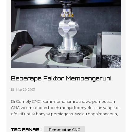
Beberapa Faktor Mempengaruhi
Kos Pengilangan CNC Volume
Mar 29, 2023
Rendah
Di Comely CNC, kami memahami bahawa pembuatan
CNC volum rendah boleh menjadi penyelesaian yang kos
efektif untuk banyak perniagaan. Walau bagaimanapun,
adalah penting untuk mengetahui faktor yang boleh
mempengaruhi kos jenis pembuatan ini. Dalam artikel ini,
TEG PANAS :
Pembuatan CNC