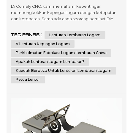
Logam
Di Comely CNC, kami memahami kepentingan
membengkokkan kepingan logam dengan ketepatan
dan ketepatan. Sama ada anda seorang peminat DIY
atau pekerja logam profesional, mengetahui teknik dan
petua untuk membengkokkan kepingan logam boleh
TEG PANAS :
Lenturan Lembaran Logam
membantu anda mencapai hasil yang sempurna. Dalam
panduan komprehensif ini, kami akan memberikan anda
V Lenturan Kepingan Logam
arahan langkah demi langkah dan petua penting tentang
Perkhidmatan Fabrikasi Logam Lembaran China
cara me...
Apakah Lenturan Logam Lembaran?
Kaedah Berbeza Untuk Lenturan Lembaran Logam
Petua Lentur