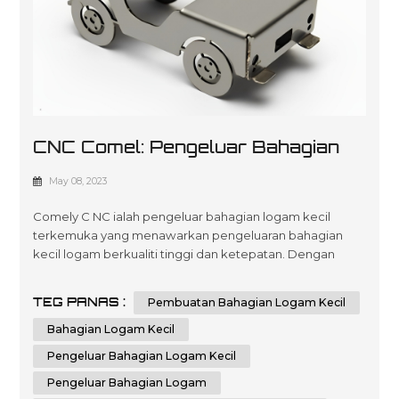
CNC Comel: Pengeluar Bahagian
Logam Kecil Anda Yang Dipercayai
May 08, 2023
Comely C NC ialah pengeluar bahagian logam kecil
terkemuka yang menawarkan pengeluaran bahagian
kecil logam berkualiti tinggi dan ketepatan. Dengan
pengalaman kami yang luas dan teknologi canggih, kami
boleh menyediakan bahagian logam kecil tersuai yang
TEG PANAS :
Pembuatan Bahagian Logam Kecil
memenuhi keperluan khusus anda. CNC comely pakar
dalam perkhidmatan fabrikasi kepingan logam. Kami
Bahagian Logam Kecil
berdedikasi untuk menyampaikan perkhidmatan fab...
Pengeluar Bahagian Logam Kecil
Pengeluar Bahagian Logam