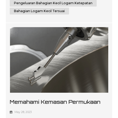
Pengeluaran Bahagian Kecil Logam Ketepatan
Bahagian Logam Kecil Tersuai
Memahami Kemasan Permukaan
Dalam Pembuatan: Panduan
May 28, 2023
Komprehensif