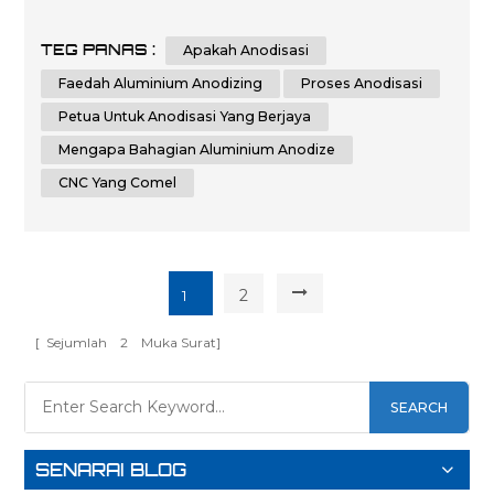
instructions to help you understand and implement the
process of anodizing aluminum parts effectively.
TEG PANAS :
Apakah Anodisasi
Whether you are a beginner or an experienced individual
in the world of metalworking, this guide aims to assist you
Faedah Aluminium Anodizing
Proses Anodisasi
in achieving th...
Petua Untuk Anodisasi Yang Berjaya
Mengapa Bahagian Aluminium Anodize
CNC Yang Comel
2
1
[ Sejumlah
2
Muka Surat]
SEARCH
SENARAI BLOG