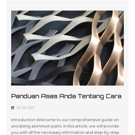
Panduan Asas Anda Tentang Cara
Menganodkan Bahagian Aluminium
Jul 09, 2023
Introduction Welcome to our comprehensive guide on
anodizing aluminum parts. In this article, we will provide
you with all the necessary information and step-by-step