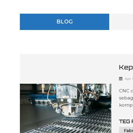
BLOG
Kep
Ket
Apr 
CNC c
sebag
kompr
berde
fabri
TEG 
ketep
Fab