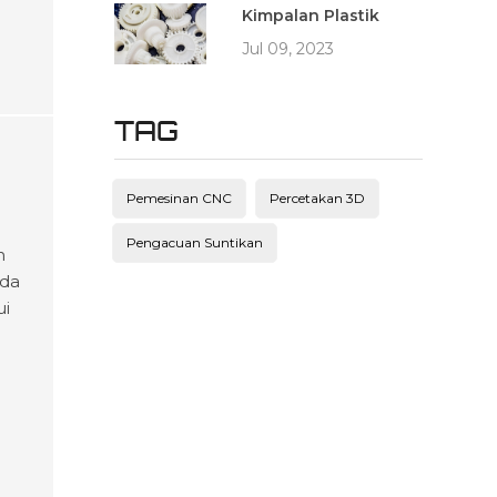
Kimpalan Plastik
Jul 09, 2023
TAG
Pemesinan CNC
Percetakan 3D
Pengacuan Suntikan
n
nda
ui
h
n
demi