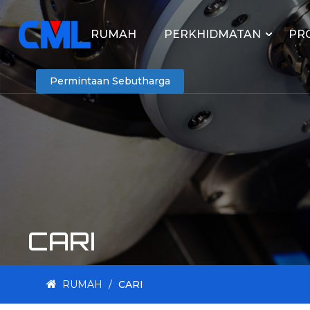
RUMAH
PERKHIDMATAN
PR
Permintaan Sebutharga
CARI
RUMAH
/
CARI