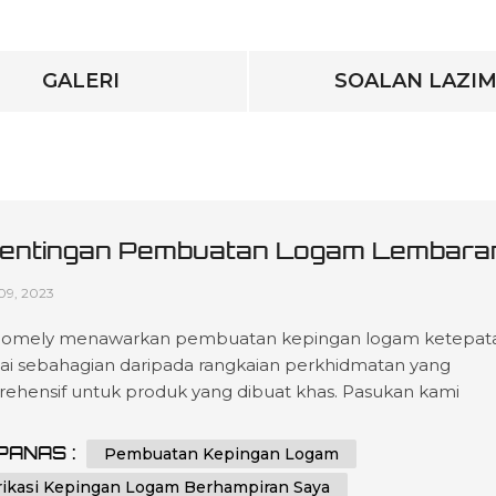
GALERI
SOALAN LAZI
entingan Pembuatan Logam Lembara
epatan
09, 2023
omely menawarkan pembuatan kepingan logam ketepat
ai sebahagian daripada rangkaian perkhidmatan yang
ehensif untuk produk yang dibuat khas. Pasukan kami
dikasi untuk menyediakan penyelesaian kejuruteraan dan
kasi berkualiti dengan teknologi canggih, memastikan tahap
PANAS :
Pembuatan Kepingan Logam
atan tertinggi dalam setiap projek yang anda perlukan. Ka
rikasi Kepingan Logam Berhampiran Saya