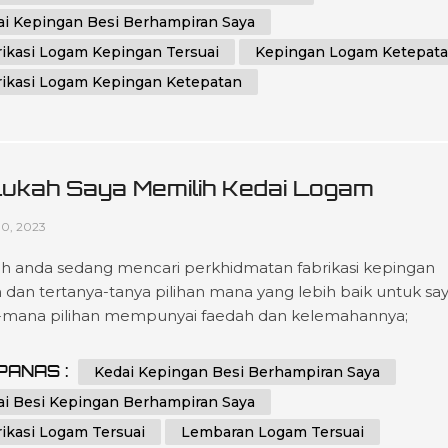
ed untuk memberikan hasil yang unggu...
ai Kepingan Besi Berhampiran Saya
rikasi Logam Kepingan Tersuai
Kepingan Logam Ketepat
rikasi Logam Kepingan Ketepatan
lukah Saya Memilih Kedai Logam
baran Berdekatan Saya Atau Kedai
10, 2023
am Lembaran Dalam Talian
h anda sedang mencari perkhidmatan fabrikasi kepingan
 dan tertanya-tanya pilihan mana yang lebih baik untuk sa
mana pilihan mempunyai faedah dan kelemahannya;
nya, keputusan bergantung kepada keperluan dan keutam
idu anda. Dalam esei ini, kami akan membandingkan dan
PANAS :
Kedai Kepingan Besi Berhampiran Saya
zakan kelebihan memilih kedai logam kepingan tempat
ai Besi Kepingan Berhampiran Saya
ding kedai logam kepingan dalam tali...
ikasi Logam Tersuai
Lembaran Logam Tersuai