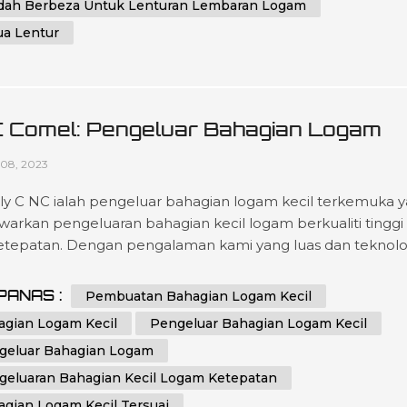
dah Berbeza Untuk Lenturan Lembaran Logam
ua Lentur
 Comel: Pengeluar Bahagian Logam
il Anda Yang Dipercayai
08, 2023
y C NC ialah pengeluar bahagian logam kecil terkemuka 
arkan pengeluaran bahagian kecil logam berkualiti tinggi
etepatan. Dengan pengalaman kami yang luas dan teknolo
ih, kami boleh menyediakan bahagian logam kecil tersuai
memenuhi keperluan khusus anda. CNC comely pakar dal
PANAS :
Pembuatan Bahagian Logam Kecil
idmatan fabrikasi kepingan logam. Kami berdedikasi untuk
agian Logam Kecil
Pengeluar Bahagian Logam Kecil
mpaikan perkhidmatan fab...
geluar Bahagian Logam
geluaran Bahagian Kecil Logam Ketepatan
agian Logam Kecil Tersuai