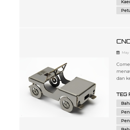
Kae
Pet
CNC
Kec
May 
Comel
menaw
dan k
cangg
yang 
TEG 
perkh
Bah
menya
Pen
Pen
Bah