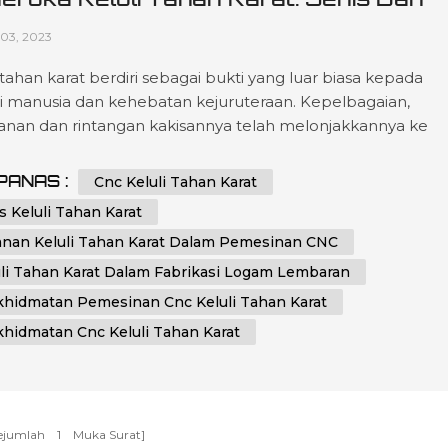
ikasi Dalam Pemesinan CNC Dan
03, 2023
rikasi Logam Lembaran
 tahan karat berdiri sebagai bukti yang luar biasa kepada
si manusia dan kehebatan kejuruteraan. Kepelbagaian,
anan dan rintangan kakisannya telah melonjakkannya ke
pelbagai aplikasi merentasi pelbagai industri. Dalam artikel 
akan memulakan perjalanan untuk membedah jenis keluli
PANAS :
Cnc Keluli Tahan Karat
 karat dan menyelidiki peranan pentingnya dalam pemesin
s Keluli Tahan Karat
n fabrikasi logam k...
anan Keluli Tahan Karat Dalam Pemesinan CNC
uli Tahan Karat Dalam Fabrikasi Logam Lembaran
khidmatan Pemesinan Cnc Keluli Tahan Karat
khidmatan Cnc Keluli Tahan Karat
Sejumlah
1
Muka Surat]