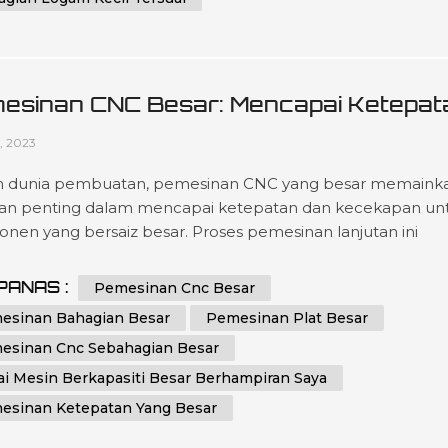
esinan CNC Besar: Mencapai Ketepat
 Kecekapan Dalam Pembuatan
1, 2023
 dunia pembuatan, pemesinan CNC yang besar memaink
an penting dalam mencapai ketepatan dan kecekapan un
nen yang bersaiz besar. Proses pemesinan lanjutan ini
unakan teknologi kawalan berangka komputer (CNC) un
ntuk dan memotong bahan dengan ketepatan yang tia
PANAS :
Pemesinan Cnc Besar
ngan. Industri yang memerlukan pengeluaran bahagian, pla
esinan Bahagian Besar
Pemesinan Plat Besar
komponen bersaiz besar bergantung pad...
esinan Cnc Sebahagian Besar
ai Mesin Berkapasiti Besar Berhampiran Saya
esinan Ketepatan Yang Besar