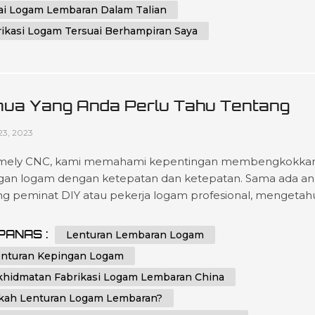
ai Logam Lembaran Dalam Talian
rikasi Logam Tersuai Berhampiran Saya
ua Yang Anda Perlu Tahu Tentang
turan Lembaran Logam
23, 2023
mely CNC, kami memahami kepentingan membengkokka
gan logam dengan ketepatan dan ketepatan. Sama ada a
ng peminat DIY atau pekerja logam profesional, mengetah
k dan petua untuk membengkokkan kepingan logam bole
ntu anda mencapai hasil yang sempurna. Dalam pandua
PANAS :
Lenturan Lembaran Logam
ehensif ini, kami akan memberikan anda arahan langkah 
enturan Kepingan Logam
ah dan petua penting tentang cara me...
khidmatan Fabrikasi Logam Lembaran China
kah Lenturan Logam Lembaran?