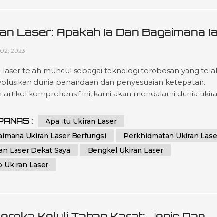
ran Laser: Apakah Ia Dan Bagaimana I
fungsi
02, 2023
n laser telah muncul sebagai teknologi terobosan yang tela
olusikan dunia penandaan dan penyesuaian ketepatan.
 artikel komprehensif ini, kami akan mendalami dunia ukir
 yang menarik, meneroka cara kerjanya yang rumit dan
gai aplikasi. Dengan pemahaman yang mendalam tentang
PANAS :
Apa Itu Ukiran Laser
s canggih ini, anda akan lebih bersedia untuk memanfaatk
aimana Ukiran Laser Berfungsi
Perkhidmatan Ukiran Lase
sinya untuk keperluan khusus...
an Laser Dekat Saya
Bengkel Ukiran Laser
 Ukiran Laser
eroka Keluli Tahan Karat: Jenis Dan