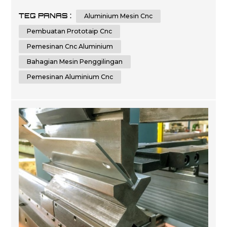
melibatkan penggunaan mesin kawalan berangka
TEG PANAS :
Aluminium Mesin Cnc
komputer (CNC) untuk mencipta bahagian yang tepat
dan disesuaikan daripada pelbagai bahan. Dengan
Pembuatan Prototaip Cnc
keupayaannya untuk menghasilkan bahagian yang
Pemesinan Cnc Aluminium
sangat tepat ...
Bahagian Mesin Penggilingan
Pemesinan Aluminium Cnc