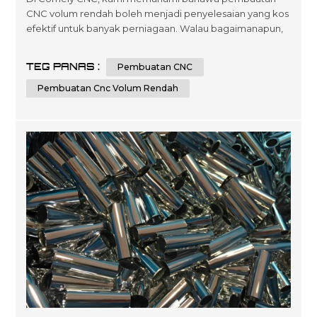
CNC volum rendah boleh menjadi penyelesaian yang kos
efektif untuk banyak perniagaan. Walau bagaimanapun,
adalah penting untuk mengetahui faktor yang boleh
mempengaruhi kos jenis pembuatan ini. Dalam artikel ini,
TEG PANAS :
Pembuatan CNC
kami akan meneroka tujuh faktor utama yang boleh
memberi kesan kepada harga pembuatan CNC volum
Pembuatan Cnc Volum Rendah
rendah dan memberikan beberapa petua untuk me...