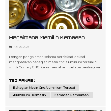
Bagaimana Memilih Kemasan
Permukaan Yang Tepat Untuk
Apr 09, 2023
Aluminium Dimesin?
Dengan pengalaman selama berdekad-dekad
menghasilkan bahagian mesin cnc aluminium tersuai di
sini di Comely CNC, kami memahami betapa pentingnya
memilih kemasan permukaan yang betul apabila ia
mengurangkan jangka hayat produk serta standard
TEG PANAS :
persembahan keseluruhan. selepas masa untuk
Bahagian Mesin Cnc Aluminium Tersuai
pelanggan yang mencari pelbagai hasil yang
dioptimumkan tidak kira saiz skala atau kerumitan yang
Aluminium Bermesin
Kemasan Permukaan
diperlukan oleh p...