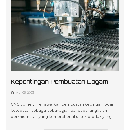
Kepentingan Pembuatan Logam
Lembaran Ketepatan
Apr 09, 2023
CNC comely menawarkan pembuatan kepingan logam
ketepatan sebagai sebahagian daripada rangkaian
perkhidmatan yang komprehensif untuk produk yang
dibuat khas. Pasukan kami berdedikasi untuk
menyediakan penyelesaian kejuruteraan dan fabrikasi