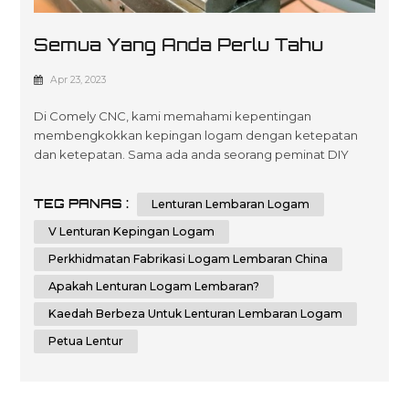
Semua Yang Anda Perlu Tahu
Tentang Lenturan Lembaran
Apr 23, 2023
Logam
Di Comely CNC, kami memahami kepentingan
membengkokkan kepingan logam dengan ketepatan
dan ketepatan. Sama ada anda seorang peminat DIY
atau pekerja logam profesional, mengetahui teknik dan
petua untuk membengkokkan kepingan logam boleh
TEG PANAS :
Lenturan Lembaran Logam
membantu anda mencapai hasil yang sempurna. Dalam
panduan komprehensif ini, kami akan memberikan anda
V Lenturan Kepingan Logam
arahan langkah demi langkah dan petua penting tentang
Perkhidmatan Fabrikasi Logam Lembaran China
cara me...
Apakah Lenturan Logam Lembaran?
Kaedah Berbeza Untuk Lenturan Lembaran Logam
Petua Lentur