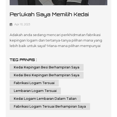
Perlukah Saya Memilih Kedai
Logam Lembaran Berdekatan
Apr 10, 2023
Saya Atau Kedai Logam Lembaran
Adakah anda sedang mencari perkhidmatan fabrikasi
Dalam Talian
kepingan logam dan tertanya-tanya pilihan mana yang
lebih baik untuk saya? Mana-mana pilihan mempunyai
faedah dan kelemahannya; akhirnya, keputusan
bergantung kepada keperluan dan keutamaan individu
TEG PANAS :
anda. Dalam esei ini, kami akan membandingkan dan
Kedai Kepingan Besi Berhampiran Saya
membezakan kelebihan memilih kedai logam kepingan
tempatan berbanding kedai logam kepingan dalam tali...
Kedai Besi Kepingan Berhampiran Saya
Fabrikasi Logam Tersuai
Lembaran Logam Tersuai
Kedai Logam Lembaran Dalam Talian
Fabrikasi Logam Tersuai Berhampiran Saya