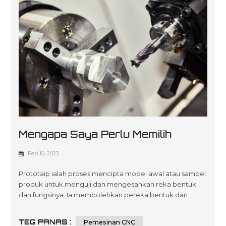
Mengapa Saya Perlu Memilih
Pemesinan CNC Untuk Prototaip?
Feb 10, 2023
Prototaip ialah proses mencipta model awal atau sampel
produk untuk menguji dan mengesahkan reka bentuk
dan fungsinya. Ia membolehkan pereka bentuk dan
jurutera untuk mengulang dan memperhalusi reka
bentuk mereka sebelum beralih ke pengeluaran besar-
TEG PANAS :
Pemesinan CNC