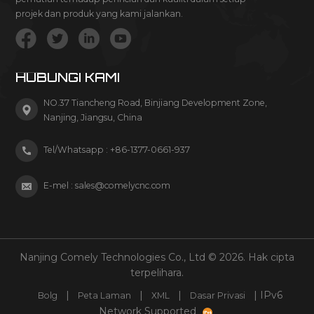
projek dan produk yang kami jalankan.
HUBUNGI KAMI
NO.37 Tiancheng Road, Binjiang Development Zone,
Nanjing, Jiangsu, China
Tel/Whatsapp :
+86-1377-0661-937
E-mel :
sales@comelycnc.com
Nanjing Comely Technologies Co., Ltd © 2026. Hak cipta
terpelihara.
|
|
|
| IPv6
Bolg
Peta Laman
XML
Dasar Privasi
Network Supported