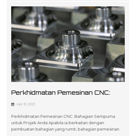
Perkhidmatan Pemesinan CNC:
Bahagian Sempurna Untuk Projek
Apr 10, 2023
Anda
Perkhidmatan Pemesinan CNC: Bahagian Sempurna
untuk Projek Anda Apabila ia berkaitan dengan
pembuatan bahagian yang rumit, bahagian pemesinan
cnc adalah cara yang perlu dilakukan. Proses khusus ini