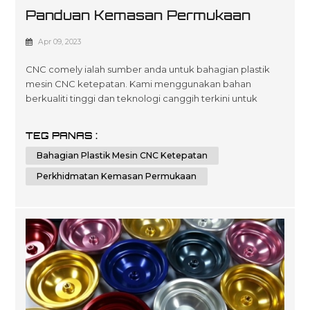
Panduan Kemasan Permukaan
Pada Bahagian Plastik Bermesin
Apr 09, 2023
CNC comely ialah sumber anda untuk bahagian plastik
mesin CNC ketepatan. Kami menggunakan bahan
berkualiti tinggi dan teknologi canggih terkini untuk
mencipta penyelesaian tersuai dan mampu milik yang
disesuaikan untuk memenuhi spesifikasi pelanggan kami
TEG PANAS :
dalam pelbagai jenis industri seperti automotif,
Bahagian Plastik Mesin CNC Ketepatan
pembuatan peranti perubatan, elektronik dan
pembungkusan. Kepakaran kami terletak pada
Perkhidmatan Kemasan Permukaan
perkhidma...