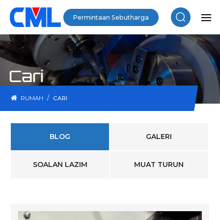
Permintaan Sebutharga
Cari
/
RUMAH
CARI
BLOG
GALERI
SOALAN LAZIM
MUAT TURUN